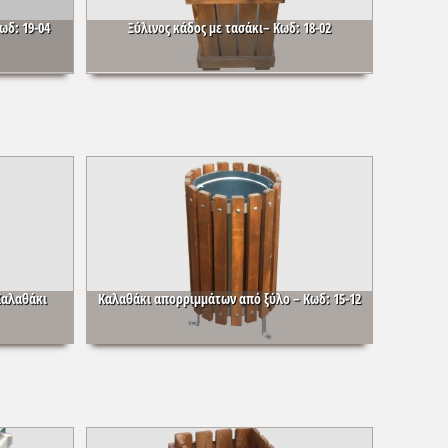
ωδ: 19-04
Ξύλινος κάδος με τασάκι– Κωδ: 18-02
Καλαθάκι
Καλαθάκι απορριμμάτων από ξύλο – Κωδ: 15-12