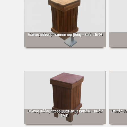
Ξύλινος κάδος με καπάκι και βάση – Κωδ. :16-08
Ξύλινος κάδος απορριμμάτων με καπάκι – Κωδ.:
Έπιπλα Κή
17-11