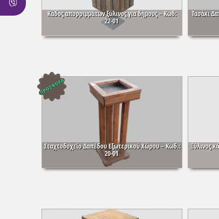
Κάδος απορριμμάτων ξύλινος για δήμους – Κωδ:
Τασάκι Δα
22-01
Σταχτοδοχείο Δαπέδου Εξωτερικού Χώρου – Κωδ.:
Ξύλινος κ
20-01