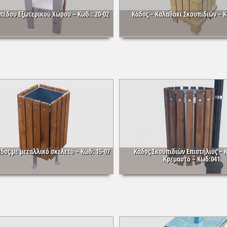
πέδου Εξωτερικού Χώρου – Κωδ.: 20-02
Κάδος – Καλαθάκι Σκουπιδιών – Κ
άδος με μεταλλικό σκελετό – Κωδ: 15-07
Κάδος Σκουπιδιών Επιστήλιος – 
Κρεμαστό – Κωδ:041