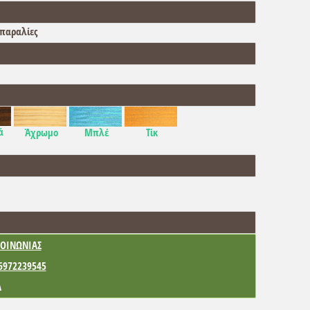
 παραλίες
ά
Άχρωμο
Μπλέ
Τίκ
ΟΙΝΩΝΙΑΣ
6972239545
Α