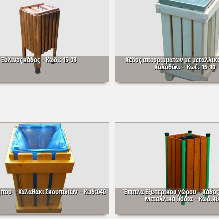
Ξύλινος κάδος – Κωδ.: 15-08
Κάδος απορριμμάτων με μεταλλικό
Καλαθάκι – Κωδ: 15-10
που – Καλαθάκι Σκουπιδιών – Κωδ:040
Έπιπλα Εξωτερικού χώρου – Κάδος 
Μεταλλικά Πόδια – Κωδ.k0