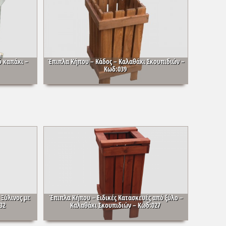
 καπάκι –
Έπιπλα Κήπου – Κάδος – Καλαθάκι Σκουπιδιών –
Κωδ:039
Ξύλινος με
Έπιπλα Κήπου – Ειδικές Κατασκευές από ξύλο –
32
Καλαθάκι Σκουπιδιών – Κωδ:027