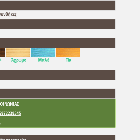
συνθήκες
ά
Άχρωμο
Μπλέ
Τίκ
ΟΙΝΩΝΙΑΣ
6972239545
Α
ξής κατηγορίες