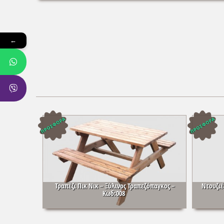
←
Τραπέζι Πικ Νικ – Ξύλινος Τραπεζόπαγκος –
Ντουζιέ
Κωδ:008