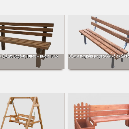
ι ξύλινο Βαρέως Τύπου – Κωδ.: 15-05
Ξύλινο παγκάκι με μεταλλικό σκελετό