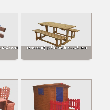
. Κωδ.: 15-09
Ξύλινο τραπέζι με δύο παγκάκια – Κωδ. 17-01