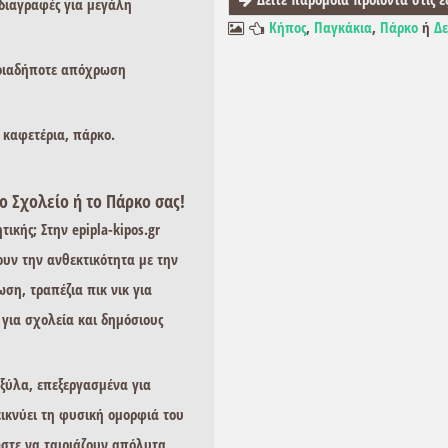
διαγραφές για μεγάλη
Κήπος
,
Παγκάκια
,
Πάρκο
ή
Δε
ποιαδήποτε απόχρωση
, καφετέρια, πάρκο.
το Σχολείο ή το Πάρκο σας!
ικής; Στην epipla-kipos.gr
υν την ανθεκτικότητα με την
ωση,
τραπέζια πικ νικ
για
 για σχολεία
και δημόσιους
ξύλα, επεξεργασμένα για
εικνύει τη φυσική ομορφιά του
ώστε να ταιριάζουν απόλυτα