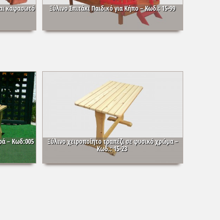
και καφασωτό
Ξύλινο Σπιτάκι Παιδικό για Κήπο – Κωδ.: 15-99
ρά – Κωδ:005
Ξύλινο χειροποίητο τραπέζι σε φυσικό χρώμα –
Κωδ.: 15-23