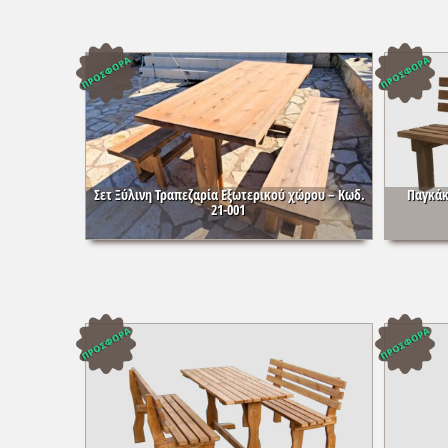
Σετ Ξύλινη Τραπεζαρία Εξωτερικού χώρου – Κωδ.
Παγκάκ
21-001