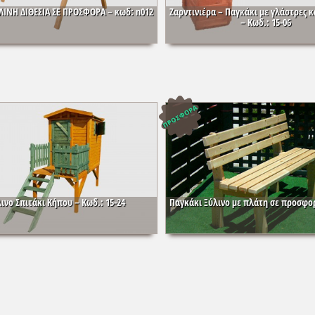
ΛΙΝΗ ΔΙΘΕΣΙΑ ΣΕ ΠΡΟΣΦΟΡΑ – κωδ: n012
Ζαρντινιέρα – Παγκάκι με γλάστρες 
– Κωδ.: 15-06
ινο Σπιτάκι Κήπου – Κωδ.: 15-24
Παγκάκι Ξύλινο με πλάτη σε προσφο