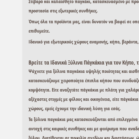
Στιβαρό και καλαίσθητο παγκάκι, κατασκευασμένο με προ
προστασία στις εξωτερικές συνθήκες.
Όπως όλα τα προϊόντα μας, είναι δυνατόν να βαφεί σε ο
επιθυμείτε.
Ιδανικό για
εξωτερικούς χώρους αναμονής
, κήπο, βεράντα
Βρείτε τα Ιδανικά Ξύλινα Πάγκάκια για τον Κήπο, 
Ψάχνετε για
ξύλινα παγκάκια
υψηλής ποιότητας και αισθητ
κατασκευάζουμε
χειροποίητα έπιπλα κήπου
που συνδυάζο
κομψότητα. Είτε αναζητάτε
πάγκάκια με πλάτη
για χαλάρ
αξέχαστες στιγμές με φίλους και οικογένεια, είτε
πάγκάκια
χώρους, εμείς έχουμε την ιδανική λύση για εσάς.
Τα
ξύλινα παγκάκια
μας κατασκευάζονται από επιλεγμένα 
αντοχή στις καιρικές συνθήκες και με φινίρισμα που αναδ
ξύλου. Διατίθενται σε ποικιλία σχεδίων και διαστάσεων, 