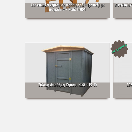
Σετ έπιπλα κήπου σε προσφορά – Τραπέζι με
ΚΟΥΝΙΑ ΞΥ
παγκάκια – κωδ: tr001
Ξύλινη Αποθήκη Κήπου. Κωδ.: 15-10
Ξύλ