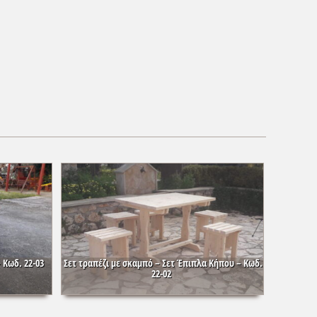
 Κωδ. 22-03
Σετ τραπέζι με σκαμπό – Σετ Έπιπλα Κήπου – Κωδ.
22-02