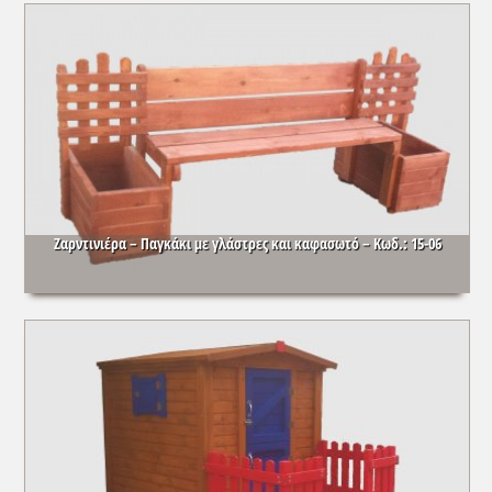
Ζαρντινιέρα – Παγκάκι με γλάστρες και καφασωτό – Κωδ.: 15-06