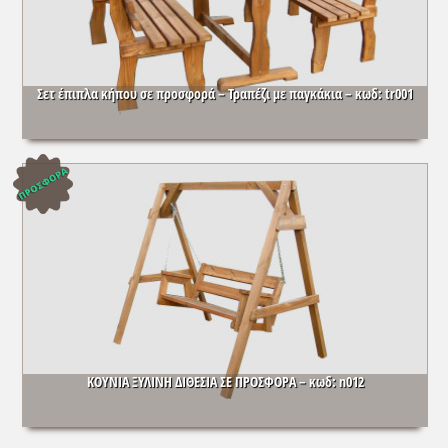
Σετ έπιπλα κήπου σε προσφορά – Τραπέζι με παγκάκια – κωδ: tr001
ΚΟΥΝΙΑ ΞΥΛΙΝΗ ΔΙΘΕΣΙΑ ΣΕ ΠΡΟΣΦΟΡΑ – κωδ: n012