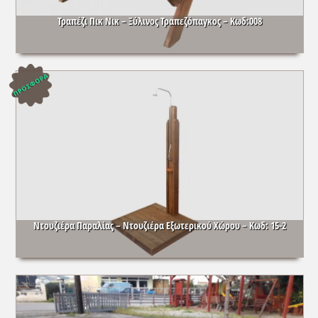
Τραπέζι Πικ Νικ – Ξύλινος Τραπεζόπαγκος – Κωδ:008
Ντουζιέρα Παραλίας – Ντουζιέρα Εξωτερικού Χώρου – Κωδ: 15-2