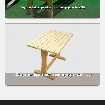
Παγκάκι Ξύλινο με πλάτη σε προσφορά – Κωδ:005
Ξύλινο χειροποίητο τραπέζι σε φυσικό χρώμα – Κωδ.: 15-23