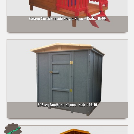
Ξύλινο Σπιτάκι Παιδικό για Κήπο – Κωδ.: 15-99
Ξύλινη Αποθήκη Κήπου. Κωδ.: 15-10