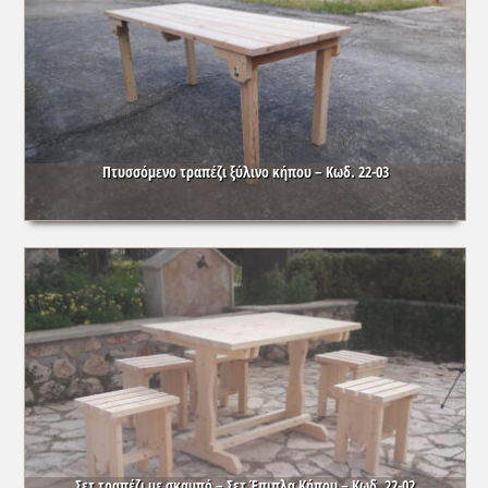
Πτυσσόμενο τραπέζι ξύλινο κήπου – Κωδ. 22-03
Σετ τραπέζι με σκαμπό – Σετ Έπιπλα Κήπου – Κωδ. 22-02