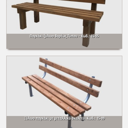
Παγκάκι ξύλινο Βαρέως Τύπου – Κωδ.: 15-05
Ξύλινο παγκάκι με μεταλλικό σκελετό. Κωδ.: 15-09