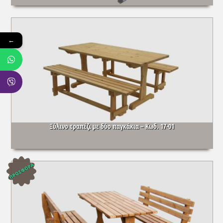
←
Ξύλινο τραπέζι με δύο παγκάκια – Κωδ. 17-01