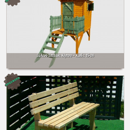
Ξύλινο Σπιτάκι Κήπου – Κωδ.: 15-24