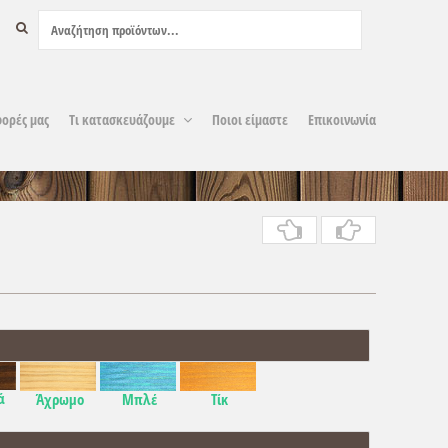
ορές μας
Τι κατασκευάζουμε
Ποιοι είμαστε
Επικοινωνία
ά
Άχρωμο
Μπλέ
Τίκ