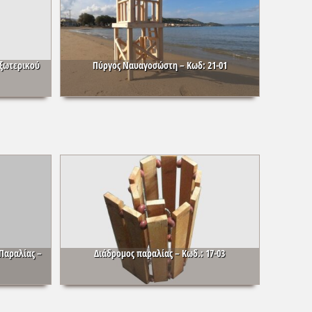
Εξωτερικού
Πύργος Ναυαγοσώστη – Κωδ: 21-01
Παραλίας –
Διάδρομος παραλίας – Κωδ.: 17-03