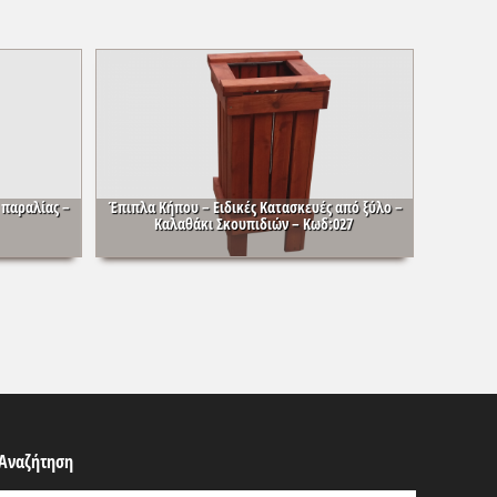
 παραλίας –
Έπιπλα Κήπου – Ειδικές Κατασκευές από ξύλο –
Καλαθάκι Σκουπιδιών – Κωδ:027
Αναζήτηση