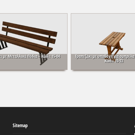
ι με Μεταλλικά Πόδια – Κωδ.: 15-04
Τραπεζάκι με υποδοχή για ομπρέλα
Κωδ.: 15-22
Sitemap