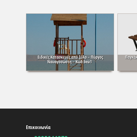
Ειδικές Κατασκευές από ξύλο – Πύργος
Παγκάκ
Ναυαγοσώστη – Κωδ:bea1
Επικοινωνία