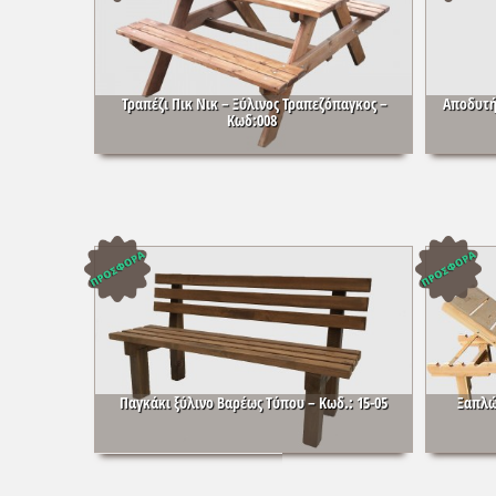
Τραπέζι Πικ Νικ – Ξύλινος Τραπεζόπαγκος –
Αποδυτή
Κωδ:008
Παγκάκι ξύλινο Βαρέως Τύπου – Κωδ.: 15-05
Ξαπλώ