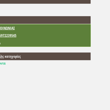
ΟΙΝΩΝΙΑΣ
6972239545
Α
ξής κατηγορίες
όντα